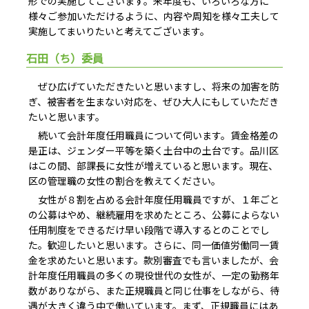
形での実施してございます。来年度も、いろいろな方に
様々ご参加いただけるように、内容や周知を様々工夫して
実施してまいりたいと考えてございます。
石田（ち）委員
ぜひ広げていただきたいと思いますし、将来の加害を防
ぎ、被害者を生まない対応を、ぜひ大人にもしていただき
たいと思います。
続いて会計年度任用職員について伺います。賃金格差の
是正は、ジェンダー平等を築く土台中の土台です。品川区
はこの間、部課長に女性が増えていると思います。現在、
区の管理職の女性の割合を教えてください。
女性が８割を占める会計年度任用職員ですが、１年ごと
の公募はやめ、継続雇用を求めたところ、公募によらない
任用制度をできるだけ早い段階で導入するとのことでし
た。歓迎したいと思います。さらに、同一価値労働同一賃
金を求めたいと思います。款別審査でも言いましたが、会
計年度任用職員の多くの現役世代の女性が、一定の勤務年
数がありながら、また正規職員と同じ仕事をしながら、待
遇が大きく違う中で働いています。まず、正規職員にはあ