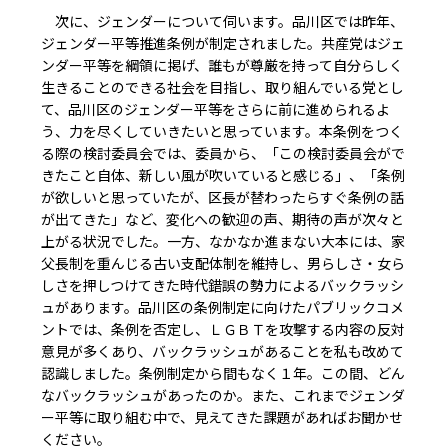
次に、ジェンダーについて伺います。品川区では昨年、
ジェンダー平等推進条例が制定されました。共産党はジェ
ンダー平等を綱領に掲げ、誰もが尊厳を持って自分らしく
生きることのできる社会を目指し、取り組んでいる党とし
て、品川区のジェンダー平等をさらに前に進められるよ
う、力を尽くしていきたいと思っています。本条例をつく
る際の検討委員会では、委員から、「この検討委員会がで
きたこと自体、新しい風が吹いていると感じる」、「条例
が欲しいと思っていたが、区長が替わったらすぐ条例の話
が出てきた」など、変化への歓迎の声、期待の声が次々と
上がる状況でした。一方、なかなか進まない大本には、家
父長制を重んじる古い支配体制を維持し、男らしさ・女ら
しさを押しつけてきた時代錯誤の勢力によるバックラッシ
ュがあります。品川区の条例制定に向けたパブリックコメ
ントでは、条例を否定し、ＬＧＢＴを攻撃する内容の反対
意見が多くあり、バックラッシュがあることを私も改めて
認識しました。条例制定から間もなく１年。この間、どん
なバックラッシュがあったのか。また、これまでジェンダ
ー平等に取り組む中で、見えてきた課題があればお聞かせ
ください。