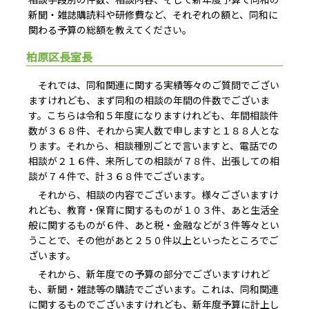
新聞・雑誌購読料や研修費など、それぞれの額と、同和に
関わる予算の総額を教えてください。
柏原区長室長
それでは、同和関連に関する実績等々のご質問でござい
ますけれども、まず同和の相談の年間の件数でございま
す。こちらは令和５年度になりますけれども、年間相談件
数が３６８件、それから実人数で申しますと１８８人とな
ります。それから、相談種別ごとで言いますと、電話での
相談が２１６件、来所しての相談が７８件、出張しての相
談が７４件で、計３６８件でございます。
それから、相談の内容でございます。様々ございますけ
れども、教育・保育に関するものが１０３件、あと生活全
般に関するものが６件、あと税・金融などが３件等々とい
うことで、その他があと２５０件以上といったところでご
ざいます。
それから、新年度での予算の部分でございますけれど
も、新聞・雑誌等の購読でございます。これは、同和関連
に関するものでございますけれども、新年度予算に計上し