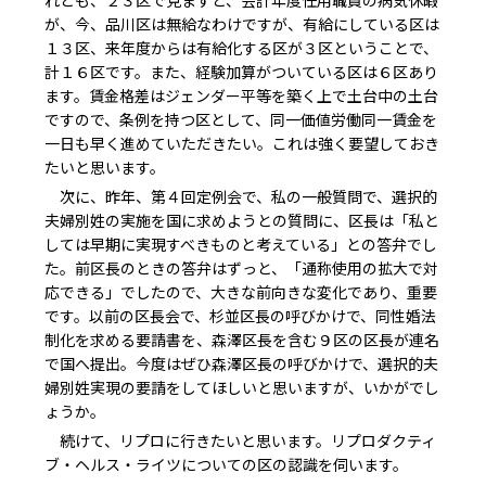
れども、２３区で見ますと、会計年度任用職員の病気休暇
が、今、品川区は無給なわけですが、有給にしている区は
１３区、来年度からは有給化する区が３区ということで、
計１６区です。また、経験加算がついている区は６区あり
ます。賃金格差はジェンダー平等を築く上で土台中の土台
ですので、条例を持つ区として、同一価値労働同一賃金を
一日も早く進めていただきたい。これは強く要望しておき
たいと思います。
次に、昨年、第４回定例会で、私の一般質問で、選択的
夫婦別姓の実施を国に求めようとの質問に、区長は「私と
しては早期に実現すべきものと考えている」との答弁でし
た。前区長のときの答弁はずっと、「通称使用の拡大で対
応できる」でしたので、大きな前向きな変化であり、重要
です。以前の区長会で、杉並区長の呼びかけで、同性婚法
制化を求める要請書を、森澤区長を含む９区の区長が連名
で国へ提出。今度はぜひ森澤区長の呼びかけで、選択的夫
婦別姓実現の要請をしてほしいと思いますが、いかがでし
ょうか。
続けて、リプロに行きたいと思います。リプロダクティ
ブ・ヘルス・ライツについての区の認識を伺います。