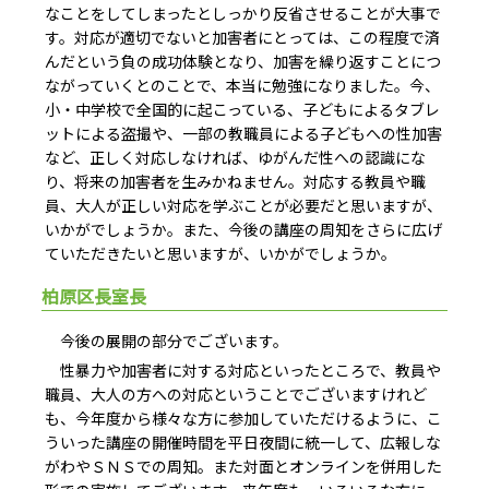
なことをしてしまったとしっかり反省させることが大事で
す。対応が適切でないと加害者にとっては、この程度で済
んだという負の成功体験となり、加害を繰り返すことにつ
ながっていくとのことで、本当に勉強になりました。今、
小・中学校で全国的に起こっている、子どもによるタブレ
ットによる盗撮や、一部の教職員による子どもへの性加害
など、正しく対応しなければ、ゆがんだ性への認識にな
り、将来の加害者を生みかねません。対応する教員や職
員、大人が正しい対応を学ぶことが必要だと思いますが、
いかがでしょうか。また、今後の講座の周知をさらに広げ
ていただきたいと思いますが、いかがでしょうか。
柏原区長室長
今後の展開の部分でございます。
性暴力や加害者に対する対応といったところで、教員や
職員、大人の方への対応ということでございますけれど
も、今年度から様々な方に参加していただけるように、こ
ういった講座の開催時間を平日夜間に統一して、広報しな
がわやＳＮＳでの周知。また対面とオンラインを併用した