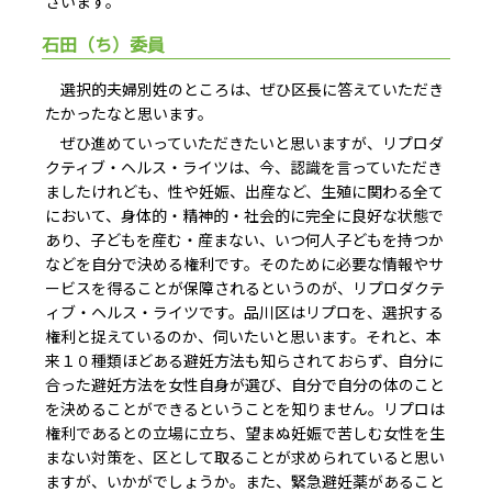
ざいます。
石田（ち）委員
選択的夫婦別姓のところは、ぜひ区長に答えていただき
たかったなと思います。
ぜひ進めていっていただきたいと思いますが、リプロダ
クティブ・ヘルス・ライツは、今、認識を言っていただき
ましたけれども、性や妊娠、出産など、生殖に関わる全て
において、身体的・精神的・社会的に完全に良好な状態で
あり、子どもを産む・産まない、いつ何人子どもを持つか
などを自分で決める権利です。そのために必要な情報やサ
ービスを得ることが保障されるというのが、リプロダクテ
ィブ・ヘルス・ライツです。品川区はリプロを、選択する
権利と捉えているのか、伺いたいと思います。それと、本
来１０種類ほどある避妊方法も知らされておらず、自分に
合った避妊方法を女性自身が選び、自分で自分の体のこと
を決めることができるということを知りません。リプロは
権利であるとの立場に立ち、望まぬ妊娠で苦しむ女性を生
まない対策を、区として取ることが求められていると思い
ますが、いかがでしょうか。また、緊急避妊薬があること