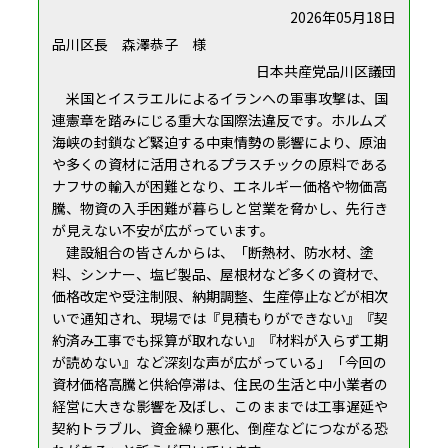
2026年05月18日
品川区長 森澤恭子 様
日本共産党品川区議団
米国とイスラエルによるイランへの軍事攻撃は、国
連憲章を踏みにじる重大な国際法違反です。ホルムズ
海峡の封鎖など緊迫する中東情勢の影響により、原油
や多くの資材に活用されるプラスチックの原料である
ナフサの輸入が困難となり、エネルギー価格や物価高
騰、物資の入手困難が暮らしと営業を脅かし、先行き
が見えない不安が広がっています。
建設組合の皆さんからは、「断熱材、防水材、塗
料、シンナー、塩ビ製品、屋根材など多くの資材で、
価格改定や受注制限、納期調整、生産停止などが相次
いで通知され、現場では『見積もりができない』『契
約済み工事でも採算が取れない』『材料が入らず工期
が読めない』など深刻な声が広がっている」「今回の
資材価格高騰と供給停滞は、住民の生活と中小業者の
経営に大きな影響を及ぼし、このままでは工事遅延や
契約トラブル、資金繰り悪化、倒産などにつながる恐