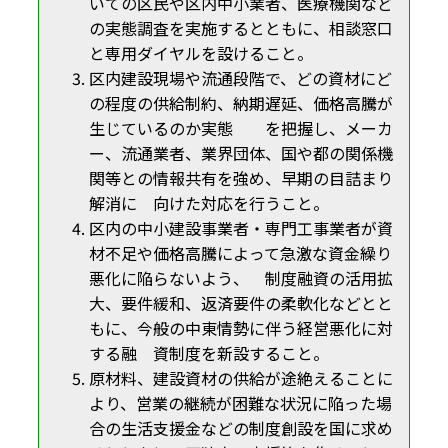
いての区民や区内中小業者、医療機関など
の実態調査を実施するとともに、相談窓口
と専用ダイヤルを設けること。
区内建設現場や流通段階で、どの資材にど
の程度の供給制約、納期遅延、価格高騰が
生じているのか実態 を把握し、メーカ
ー、流通業者、業界団体、国や都の関係機
関等との情報共有を強め、早期の目詰まり
解消に 向けた対応を行うこと。
区内の中小建設事業者・専門工事業者が資
材不足や価格高騰によって急激な資金繰り
悪化に陥らないよう、 制度融資の活用拡
大、要件緩和、返済要件の柔軟化などとと
もに、今般の中東情勢に伴う経営悪化に対
する融 資制度を新設すること。
原材料、建設資材の供給が途絶えることに
より、営業の継続が困難な状況に陥った場
合の生活支援金などの制度創設を国に求め