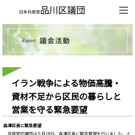
品川区議団
日本共産党
イラン戦争による物価高騰・
資材不足から区民の暮らしと
営業を守る緊急要望
森澤区長に緊急要望
共産党区議団は５月18日、森澤区長に緊急要望を行いました。イ