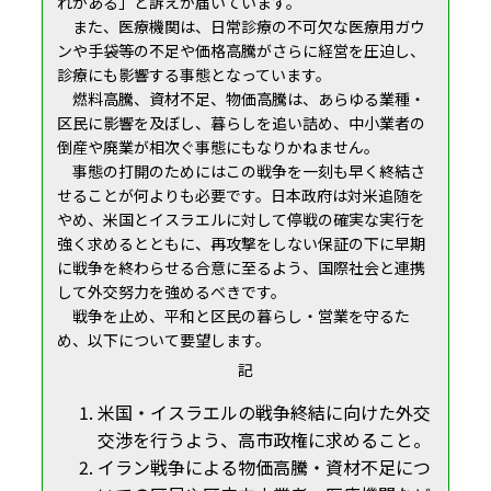
れがある」と訴えが届いています。
また、医療機関は、日常診療の不可欠な医療用ガウ
ンや手袋等の不足や価格高騰がさらに経営を圧迫し、
診療にも影響する事態となっています。
燃料高騰、資材不足、物価高騰は、あらゆる業種・
区民に影響を及ぼし、暮らしを追い詰め、中小業者の
倒産や廃業が相次ぐ事態にもなりかねません。
事態の打開のためにはこの戦争を一刻も早く終結さ
せることが何よりも必要です。日本政府は対米追随を
やめ、米国とイスラエルに対して停戦の確実な実行を
強く求めるとともに、再攻撃をしない保証の下に早期
に戦争を終わらせる合意に至るよう、国際社会と連携
して外交努力を強めるべきです。
戦争を止め、平和と区民の暮らし・営業を守るた
め、以下について要望します。
記
米国・イスラエルの戦争終結に向けた外交
交渉を行うよう、高市政権に求めること。
イラン戦争による物価高騰・資材不足につ