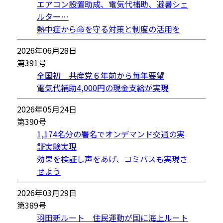
エアコン設置助成、電気代補助、避暑シェ
ルター…
熱中症から命を守る対策と制度の活用を
2026年06月28日
第391号
全国初 共産党６年前から毎年要望
電気代補助4,000円の現金支給が実現
2026年05月24日
第390号
1,174名分の署名でオンデマンド交通の実
証実験実現
効果を検証し声をあげ、コミバスも実現さ
せよう
2026年03月29日
第389号
羽田新ルート 住民運動が国に海上ルート